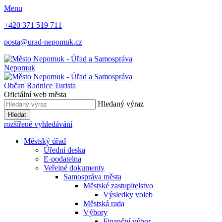
Menu
+420 371 519 711
posta@urad-nepomuk.cz
Nepomuk
Občan
Radnice
Turista
Oficiální web města
Hledaný výraz
Hledat
rozšířené vyhledávání
Městský úřad
Úřední deska
E-podatelna
Veřejné dokumenty
Samospráva města
Městské zastupitelstvo
Výsledky voleb
Městská rada
Výbory
Finanční výbor