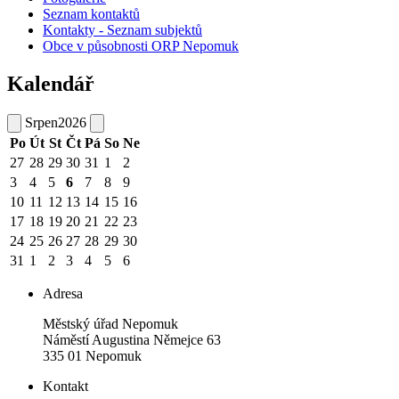
Seznam kontaktů
Kontakty - Seznam subjektů
Obce v působnosti ORP Nepomuk
Kalendář
Srpen
2026
Po
Út
St
Čt
Pá
So
Ne
27
28
29
30
31
1
2
3
4
5
6
7
8
9
10
11
12
13
14
15
16
17
18
19
20
21
22
23
24
25
26
27
28
29
30
31
1
2
3
4
5
6
Adresa
Městský úřad Nepomuk
Náměstí Augustina Němejce 63
335 01 Nepomuk
Kontakt