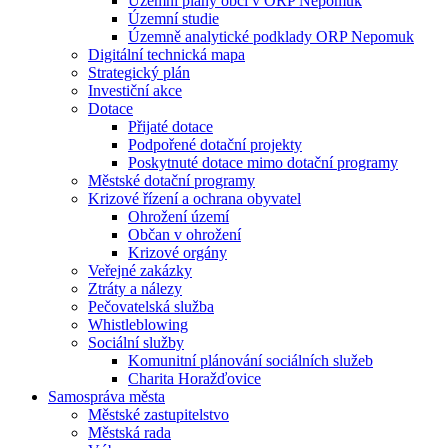
Územní plány obcí v ORP Nepomuk
Územní studie
Územně analytické podklady ORP Nepomuk
Digitální technická mapa
Strategický plán
Investiční akce
Dotace
Přijaté dotace
Podpořené dotační projekty
Poskytnuté dotace mimo dotační programy
Městské dotační programy
Krizové řízení a ochrana obyvatel
Ohrožení území
Občan v ohrožení
Krizové orgány
Veřejné zakázky
Ztráty a nálezy
Pečovatelská služba
Whistleblowing
Sociální služby
Komunitní plánování sociálních služeb
Charita Horažďovice
Samospráva města
Městské zastupitelstvo
Městská rada