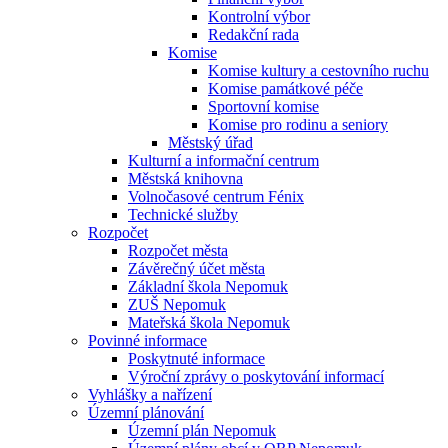
Kontrolní výbor
Redakční rada
Komise
Komise kultury a cestovního ruchu
Komise památkové péče
Sportovní komise
Komise pro rodinu a seniory
Městský úřad
Kulturní a informační centrum
Městská knihovna
Volnočasové centrum Fénix
Technické služby
Rozpočet
Rozpočet města
Závěrečný účet města
Základní škola Nepomuk
ZUŠ Nepomuk
Mateřská škola Nepomuk
Povinné informace
Poskytnuté informace
Výroční zprávy o poskytování informací
Vyhlášky a nařízení
Územní plánování
Územní plán Nepomuk