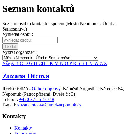
Seznam kontaktů
Seznam osob a kontaktní spojení (Město Nepomuk - Úřad a
Samospráva)
Vyhledat osobu:
Hledat
Vybrat organizaci:
Vše
A
B
Č
D
G
H
CH
J
K
M
N
O
P
R
S
Š
T
V
W
Z
Ž
Zuzana Otcová
Registr řidičů -
Odbor dopravy
,
Náměstí Augustina Němejce 64,
Nepomuk
(Patro: přízemí, Dveře č.: 3)
Telefon:
+420 371 519 748
E-mail:
zuzana.otcova@urad-nepomuk.cz
Kontakty
Kontakty
Fotogalerie