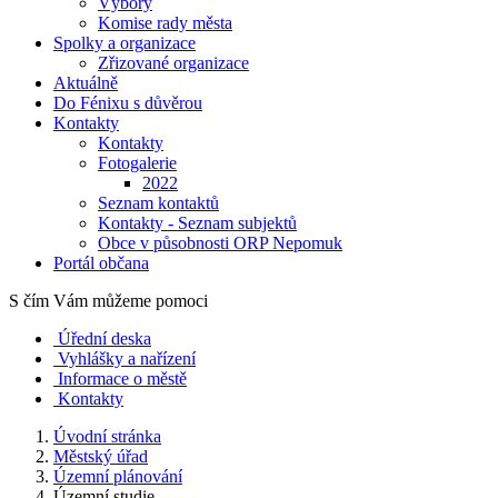
Výbory
Komise rady města
Spolky a organizace
Zřizované organizace
Aktuálně
Do Fénixu s důvěrou
Kontakty
Kontakty
Fotogalerie
2022
Seznam kontaktů
Kontakty - Seznam subjektů
Obce v působnosti ORP Nepomuk
Portál občana
S čím Vám můžeme pomoci
Úřední deska
Vyhlášky a nařízení
Informace o městě
Kontakty
Úvodní stránka
Městský úřad
Územní plánování
Územní studie