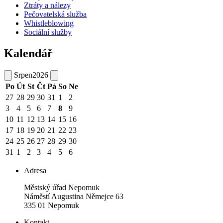
Ztráty a nálezy
Pečovatelská služba
Whistleblowing
Sociální služby
Kalendář
Srpen
2026
Po
Út
St
Čt
Pá
So
Ne
27
28
29
30
31
1
2
3
4
5
6
7
8
9
10
11
12
13
14
15
16
17
18
19
20
21
22
23
24
25
26
27
28
29
30
31
1
2
3
4
5
6
Adresa
Městský úřad Nepomuk
Náměstí Augustina Němejce 63
335 01 Nepomuk
Kontakt