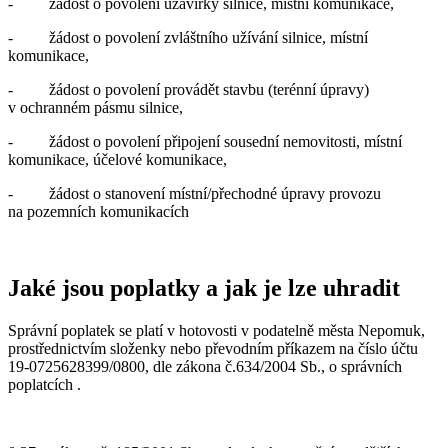
- žádost o povolení uzavírky silnice, místní komunikace,
- žádost o povolení zvláštního užívání silnice, místní
komunikace,
- žádost o povolení provádět stavbu (terénní úpravy)
v ochranném pásmu silnice,
- žádost o povolení připojení sousední nemovitosti, místní
komunikace, účelové komunikace,
- žádost o stanovení místní/přechodné úpravy provozu
na pozemních komunikacích
Jaké jsou poplatky a jak je lze uhradit
Správní poplatek se platí v hotovosti v podatelně města Nepomuk,
prostřednictvím složenky nebo převodním příkazem na číslo účtu
19-0725628399/0800, dle zákona č.634/2004 Sb., o správních
poplatcích .