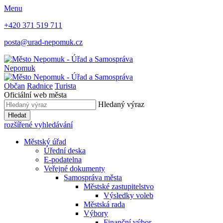
Menu
+420 371 519 711
posta@urad-nepomuk.cz
Nepomuk
Občan
Radnice
Turista
Oficiální web města
Hledaný výraz
Hledat
rozšířené vyhledávání
Městský úřad
Úřední deska
E-podatelna
Veřejné dokumenty
Samospráva města
Městské zastupitelstvo
Výsledky voleb
Městská rada
Výbory
Finanční výbor