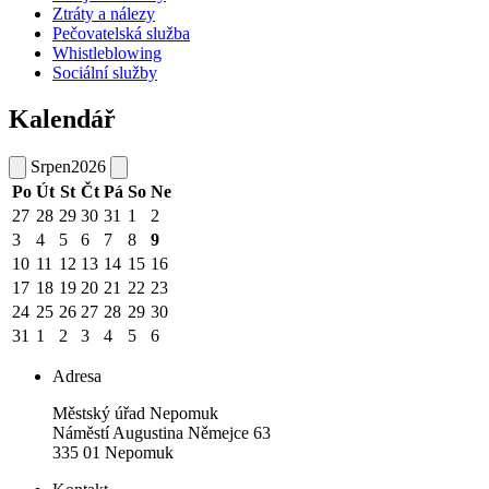
Ztráty a nálezy
Pečovatelská služba
Whistleblowing
Sociální služby
Kalendář
Srpen
2026
Po
Út
St
Čt
Pá
So
Ne
27
28
29
30
31
1
2
3
4
5
6
7
8
9
10
11
12
13
14
15
16
17
18
19
20
21
22
23
24
25
26
27
28
29
30
31
1
2
3
4
5
6
Adresa
Městský úřad Nepomuk
Náměstí Augustina Němejce 63
335 01 Nepomuk