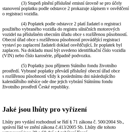
(3) Stupeň plnění příslušné emisní úrovně se pro účely
stanovení poplatku podle odstavce 2 prokazuje zápisem v osvědčení
o registraci vozidla.
(4) Poplatek podle odstavce 2 platí žadatel o registraci
použitého vybraného vozidla do registru silničních motorových
vozidel na příslušném obecním úřadu obce s rozšířenou působností.
Obecní úřad obce s rozšířenou působností provádějící registraci
vystaví po zaplacení žadateli doklad osvědčující, že poplatek byl
zaplacen. Na dokladu musí být uvedeno identifikační číslo vozidla
(VIN) nebo číslo karosérie, případně podvozku.
(5) Poplatky jsou příjmem Státního fondu životního
prostředí. Vybrané poplatky převádí příslušný obecní úřad obce
s rozšířenou působností vždy k poslednímu dni následujícího
kalendářního měsíce ode dne jejich vybrání Státnímu fondu
životního prostředí České republiky.
Jaké jsou lhůty pro vyřízení
Lhůty pro vydání rozhodnutí se řídí § 71 zákona č. 500/2004 Sb.,
správní řád ve znění zákona č.413/2005 Sb. Lhůty dle tohoto