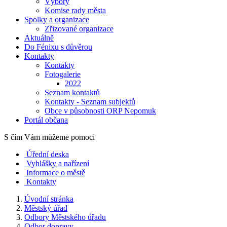
Výbory
Komise rady města
Spolky a organizace
Zřizované organizace
Aktuálně
Do Fénixu s důvěrou
Kontakty
Kontakty
Fotogalerie
2022
Seznam kontaktů
Kontakty - Seznam subjektů
Obce v působnosti ORP Nepomuk
Portál občana
S čím Vám můžeme pomoci
Úřední deska
Vyhlášky a nařízení
Informace o městě
Kontakty
Úvodní stránka
Městský úřad
Odbory Městského úřadu
Odbor dopravy