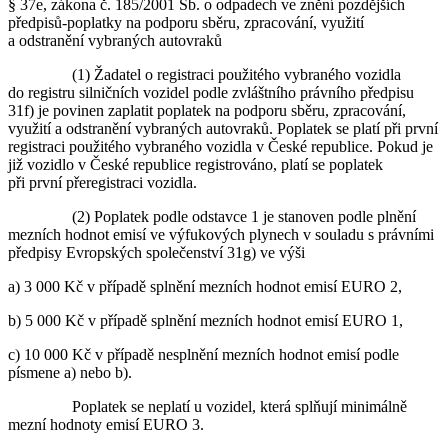
§ 37e, zákona č. 185/2001 Sb. o odpadech ve znění pozdějších
předpisů-poplatky na podporu sběru, zpracování, využití
a odstranění vybraných autovraků
(1) Žadatel o registraci použitého vybraného vozidla
do registru silničních vozidel podle zvláštního právního předpisu
31f) je povinen zaplatit poplatek na podporu sběru, zpracování,
využití a odstranění vybraných autovraků. Poplatek se platí při první
registraci použitého vybraného vozidla v České republice. Pokud je
již vozidlo v České republice registrováno, platí se poplatek
při první přeregistraci vozidla.
(2) Poplatek podle odstavce 1 je stanoven podle plnění
mezních hodnot emisí ve výfukových plynech v souladu s právními
předpisy Evropských společenství 31g) ve výši
a) 3 000 Kč v případě splnění mezních hodnot emisí EURO 2,
b) 5 000 Kč v případě splnění mezních hodnot emisí EURO 1,
c) 10 000 Kč v případě nesplnění mezních hodnot emisí podle
písmene a) nebo b).
Poplatek se neplatí u vozidel, která splňují minimálně
mezní hodnoty emisí EURO 3.