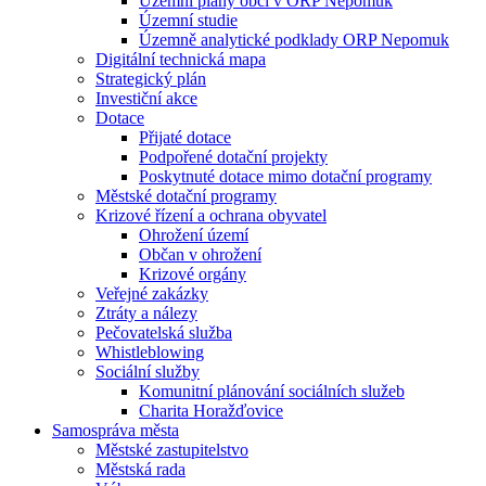
Územní plány obcí v ORP Nepomuk
Územní studie
Územně analytické podklady ORP Nepomuk
Digitální technická mapa
Strategický plán
Investiční akce
Dotace
Přijaté dotace
Podpořené dotační projekty
Poskytnuté dotace mimo dotační programy
Městské dotační programy
Krizové řízení a ochrana obyvatel
Ohrožení území
Občan v ohrožení
Krizové orgány
Veřejné zakázky
Ztráty a nálezy
Pečovatelská služba
Whistleblowing
Sociální služby
Komunitní plánování sociálních služeb
Charita Horažďovice
Samospráva města
Městské zastupitelstvo
Městská rada