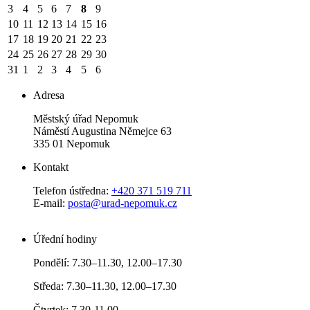
3
4
5
6
7
8
9
10
11
12
13
14
15
16
17
18
19
20
21
22
23
24
25
26
27
28
29
30
31
1
2
3
4
5
6
Adresa
Městský úřad Nepomuk
Náměstí Augustina Němejce 63
335 01 Nepomuk
Kontakt
Telefon ústředna:
+420 371 519 711
E-mail:
posta@urad-nepomuk.cz
Úřední hodiny
Pondělí: 7.30–11.30, 12.00–17.30
Středa: 7.30–11.30, 12.00–17.30
Čtvrtek: 7.30-11.00