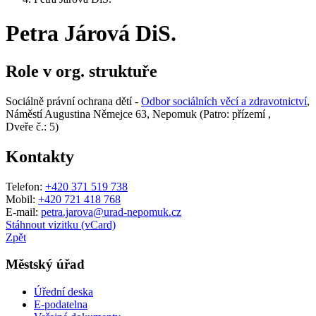
Petra Járová DiS.
Role v org. struktuře
Sociálně právní ochrana dětí -
Odbor sociálních věcí a zdravotnictví
,
Náměstí Augustina Němejce 63, Nepomuk (Patro: přízemí ,
Dveře č.: 5)
Kontakty
Telefon:
+420 371 519 738
Mobil:
+420 721 418 768
E-mail:
petra.jarova@urad-nepomuk.cz
Stáhnout vizitku (vCard)
Zpět
Městský úřad
Úřední deska
E-podatelna