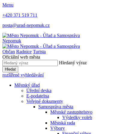
Menu
+420 371 519 711
posta@urad-nepomuk.cz
Nepomuk
Občan
Radnice
Turista
Oficiální web města
Hledaný výraz
Hledat
rozšířené vyhledávání
Městský úřad
Úřední deska
E-podatelna
Veřejné dokumenty
Samospráva města
Městské zastupitelstvo
Výsledky voleb
Městská rada
Výbory
Finanční výbor