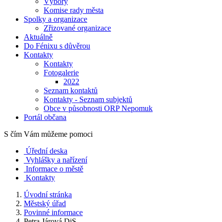
Výbory
Komise rady města
Spolky a organizace
Zřizované organizace
Aktuálně
Do Fénixu s důvěrou
Kontakty
Kontakty
Fotogalerie
2022
Seznam kontaktů
Kontakty - Seznam subjektů
Obce v působnosti ORP Nepomuk
Portál občana
S čím Vám můžeme pomoci
Úřední deska
Vyhlášky a nařízení
Informace o městě
Kontakty
Úvodní stránka
Městský úřad
Povinné informace
Petra Járová DiS.