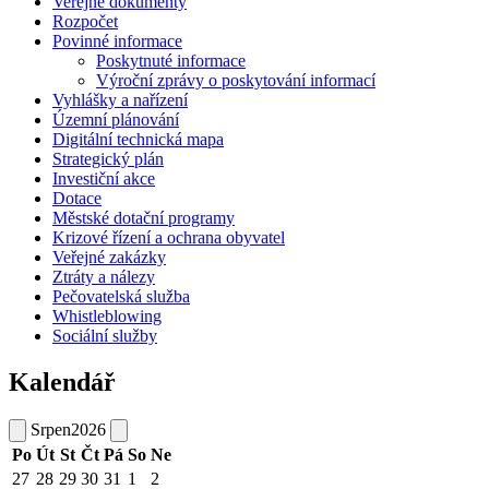
Veřejné dokumenty
Rozpočet
Povinné informace
Poskytnuté informace
Výroční zprávy o poskytování informací
Vyhlášky a nařízení
Územní plánování
Digitální technická mapa
Strategický plán
Investiční akce
Dotace
Městské dotační programy
Krizové řízení a ochrana obyvatel
Veřejné zakázky
Ztráty a nálezy
Pečovatelská služba
Whistleblowing
Sociální služby
Kalendář
Srpen
2026
Po
Út
St
Čt
Pá
So
Ne
27
28
29
30
31
1
2