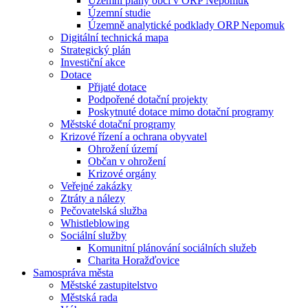
Územní plány obcí v ORP Nepomuk
Územní studie
Územně analytické podklady ORP Nepomuk
Digitální technická mapa
Strategický plán
Investiční akce
Dotace
Přijaté dotace
Podpořené dotační projekty
Poskytnuté dotace mimo dotační programy
Městské dotační programy
Krizové řízení a ochrana obyvatel
Ohrožení území
Občan v ohrožení
Krizové orgány
Veřejné zakázky
Ztráty a nálezy
Pečovatelská služba
Whistleblowing
Sociální služby
Komunitní plánování sociálních služeb
Charita Horažďovice
Samospráva města
Městské zastupitelstvo
Městská rada