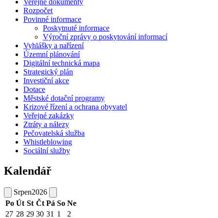
Veřejné dokumenty
Rozpočet
Povinné informace
Poskytnuté informace
Výroční zprávy o poskytování informací
Vyhlášky a nařízení
Územní plánování
Digitální technická mapa
Strategický plán
Investiční akce
Dotace
Městské dotační programy
Krizové řízení a ochrana obyvatel
Veřejné zakázky
Ztráty a nálezy
Pečovatelská služba
Whistleblowing
Sociální služby
Kalendář
Srpen
2026
Po
Út
St
Čt
Pá
So
Ne
27
28
29
30
31
1
2