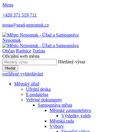
Menu
+420 371 519 711
posta@urad-nepomuk.cz
Nepomuk
Občan
Radnice
Turista
Oficiální web města
Hledaný výraz
Hledat
rozšířené vyhledávání
Městský úřad
Úřední deska
E-podatelna
Veřejné dokumenty
Samospráva města
Městské zastupitelstvo
Výsledky voleb
Městská rada
Výbory
Finanční výbor