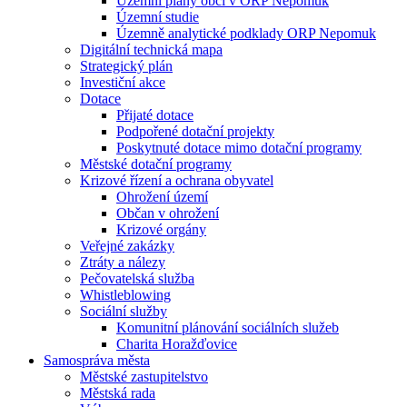
Územní plány obcí v ORP Nepomuk
Územní studie
Územně analytické podklady ORP Nepomuk
Digitální technická mapa
Strategický plán
Investiční akce
Dotace
Přijaté dotace
Podpořené dotační projekty
Poskytnuté dotace mimo dotační programy
Městské dotační programy
Krizové řízení a ochrana obyvatel
Ohrožení území
Občan v ohrožení
Krizové orgány
Veřejné zakázky
Ztráty a nálezy
Pečovatelská služba
Whistleblowing
Sociální služby
Komunitní plánování sociálních služeb
Charita Horažďovice
Samospráva města
Městské zastupitelstvo
Městská rada