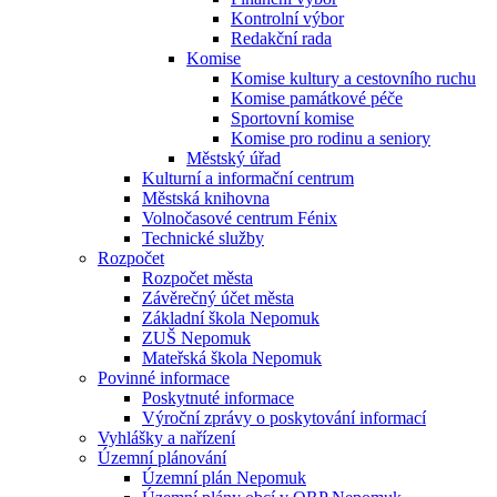
Kontrolní výbor
Redakční rada
Komise
Komise kultury a cestovního ruchu
Komise památkové péče
Sportovní komise
Komise pro rodinu a seniory
Městský úřad
Kulturní a informační centrum
Městská knihovna
Volnočasové centrum Fénix
Technické služby
Rozpočet
Rozpočet města
Závěrečný účet města
Základní škola Nepomuk
ZUŠ Nepomuk
Mateřská škola Nepomuk
Povinné informace
Poskytnuté informace
Výroční zprávy o poskytování informací
Vyhlášky a nařízení
Územní plánování
Územní plán Nepomuk