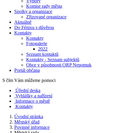
Výbory
Komise rady města
Spolky a organizace
Zřizované organizace
Aktuálně
Do Fénixu s důvěrou
Kontakty
Kontakty
Fotogalerie
2022
Seznam kontaktů
Kontakty - Seznam subjektů
Obce v působnosti ORP Nepomuk
Portál občana
S čím Vám můžeme pomoci
Úřední deska
Vyhlášky a nařízení
Informace o městě
Kontakty
Úvodní stránka
Městský úřad
Povinné informace
Městská rada