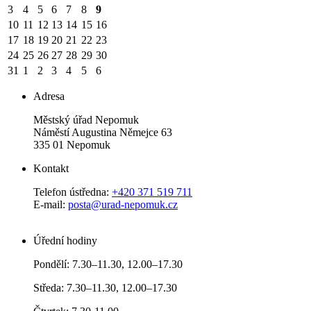
3
4
5
6
7
8
9
10
11
12
13
14
15
16
17
18
19
20
21
22
23
24
25
26
27
28
29
30
31
1
2
3
4
5
6
Adresa
Městský úřad Nepomuk
Náměstí Augustina Němejce 63
335 01 Nepomuk
Kontakt
Telefon ústředna:
+420 371 519 711
E-mail:
posta@urad-nepomuk.cz
Úřední hodiny
Pondělí: 7.30–11.30, 12.00–17.30
Středa: 7.30–11.30, 12.00–17.30